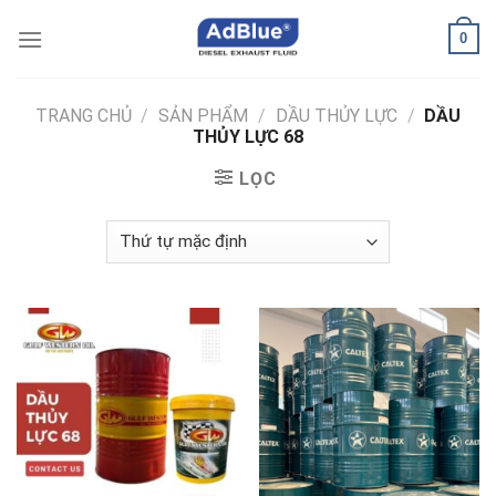
Skip
0
to
content
TRANG CHỦ
/
SẢN PHẨM
/
DẦU THỦY LỰC
/
DẦU
THỦY LỰC 68
LỌC