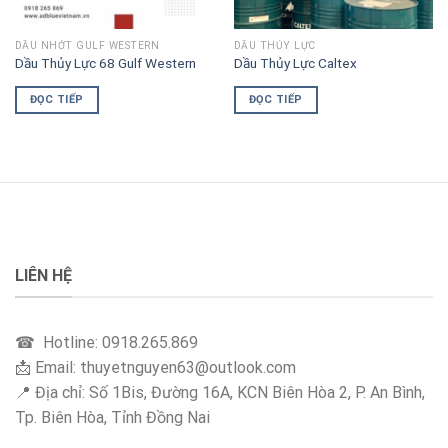
DẦU NHỚT GULF WESTERN
DẦU THỦY LỰC
Dầu Thủy Lực 68 Gulf Western
Dầu Thủy Lực Caltex
ĐỌC TIẾP
ĐỌC TIẾP
LIÊN HỆ
☎ Hotline: 0918.265.869
📩 Email: thuyetnguyen63@outlook.com
📍 Địa chỉ: Số 1Bis, Đường 16A, KCN Biên Hòa 2, P. An Bình,
Tp. Biên Hòa, Tỉnh Đồng Nai